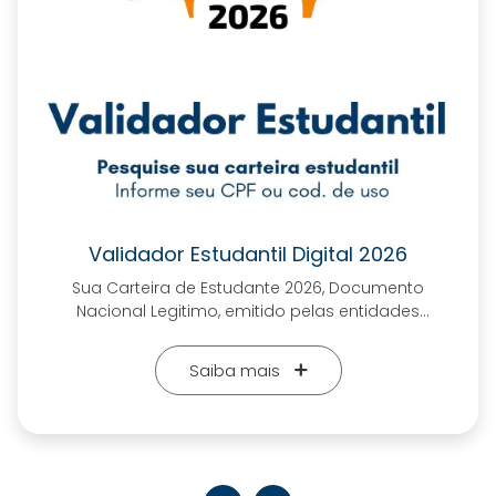
ID Jurídico
ID Jus Assessoria Jurídica para os Estudantes é a
área das Instituições Estudantis, de suporte aos
Estudantes, quanto a esclarecimentos aos direitos
dos mesmos, bem como apoio jurídico aos
Saiba mais
Estudantes e aos país dos Estudantes. Área que
visa, além de esclarecimento, tomar todas as
ações que visem garantir direitos e Defesa direta
da Educação, prezando por Educação de
Qualidade, Democrática e de acesso para todos