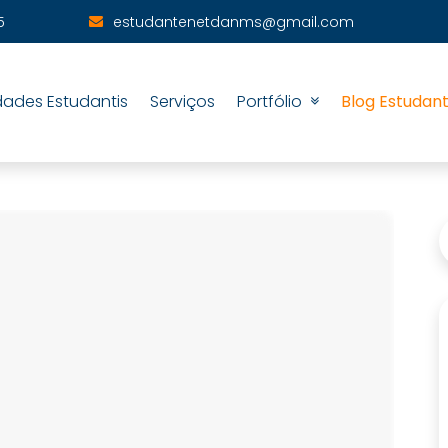
5
estudantenetdanms@gmail.com
dades Estudantis
Serviços
Portfólio
Blog Estudan