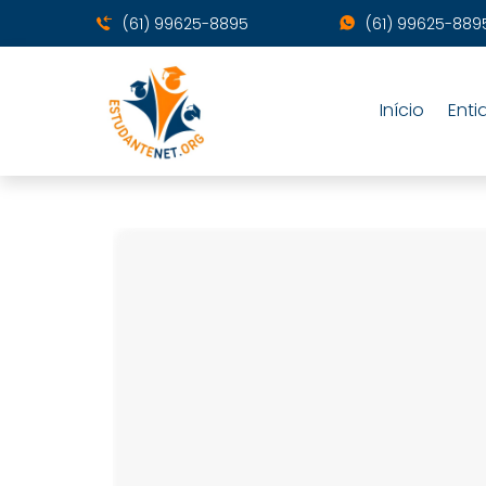
(61) 99625-8895
(61) 99625-889
Início
Enti