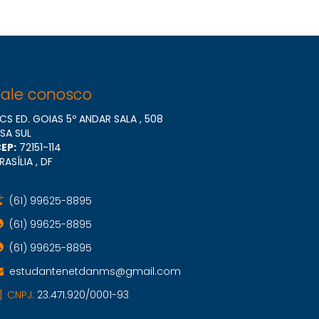
Fale conosco
CS ED. GOIAS 5º ANDAR SALA , 508
SA SUL
EP:
72151​-114
RASÍLIA , DF
(61) 99625-8895
(61) 99625-8895
(61) 99625-8895
estudantenetdanms@gmail.com
CNPJ:
23.471.920/0001-93